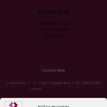
Ciudad Real
C/ Montesa,
5 – 1.º
C
13001
Ciudad Real
T.
926 27 00 87
amoclm@amo.org.es
CIUDAD REAL
C/ Montesa, 5 - 1C; 13001, Ciudad Real | Tlf.: 926270087
| Email:
amoclm@amo.org.es
Política de cookies